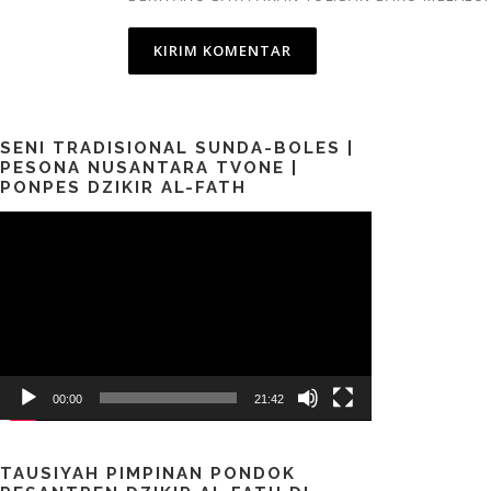
SENI TRADISIONAL SUNDA-BOLES |
PESONA NUSANTARA TVONE |
PONPES DZIKIR AL-FATH
Pemutar
Video
00:00
21:42
TAUSIYAH PIMPINAN PONDOK