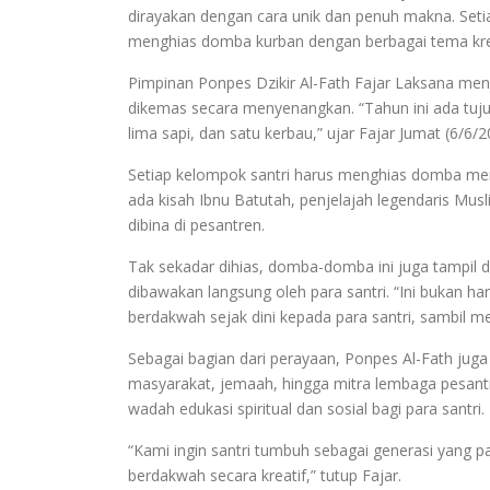
dirayakan dengan cara unik dan penuh makna. Setia
menghias domba kurban dengan berbagai tema kreati
Pimpinan Ponpes Dzikir Al-Fath Fajar Laksana menj
dikemas secara menyenangkan. “Tahun ini ada tuj
lima sapi, dan satu kerbau,” ujar Fajar Jumat (6/6/2
Setiap kelompok santri harus menghias domba mere
ada kisah Ibnu Batutah, penjelajah legendaris Mus
dibina di pesantren.
Tak sekadar dihias, domba-domba ini juga tampil d
dibawakan langsung oleh para santri. “Ini bukan 
berdakwah sejak dini kepada para santri, sambil me
Sebagai bagian dari perayaan, Ponpes Al-Fath juga
masyarakat, jemaah, hingga mitra lembaga pesantren
wadah edukasi spiritual dan sosial bagi para santri.
“Kami ingin santri tumbuh sebagai generasi yang
berdakwah secara kreatif,” tutup Fajar.