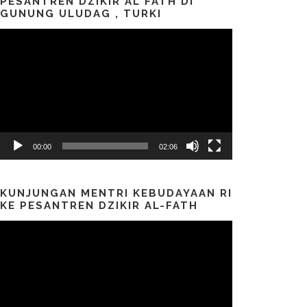
PESANTREN DZIKIR AL FATH DI
GUNUNG ULUDAG , TURKI
Pemutar
Video
00:00
02:06
KUNJUNGAN MENTRI KEBUDAYAAN RI
KE PESANTREN DZIKIR AL-FATH
Pemutar
Video