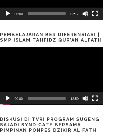
00:00
02:17
PEMBELAJARAN BER DIFERENSIASI |
SMP ISLAM TAHFIDZ QUR’AN ALFATH
Pemutar
Video
00:00
12:50
DISKUSI DI TVRI PROGRAM SUGENG
SAJADI SYNDICATE BERSAMA
PIMPINAN PONPES DZIKIR AL FATH