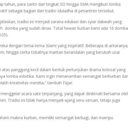
p tahun, para santri dari tingkat SD hingga SMA mengikuti lomba
f sebagai bagian dari tradisi Iduladha di pesantren tersebut.
elaskan, tradisi ini menjadi sarana edukasi dan syiar dakwah yang
uh domba yang sudah dirias. Total hewan kurban kami ada 16 domba
025).
ka dengan tema-tema Islami yang inspiratif. Beberapa di antaranya
lim, hingga cerita tobatnya mantan berandalan yang berubah usai
i atas panggung kecil dalam bentuk pertunjukan drama kolosal yang
hanya lomba estetika. Kami ingin menanamkan semangat berkurban da
latih kreativitas mereka,” tambah Fajar.
 menggelar acara sate terpanjang, yang dapat dinikmati bersama ole
. Tradisi ini tidak hanya menjadi ajang seru-seruan, tetapi juga
 paham makna kurban, memiliki semangat berbagi, dan mampu