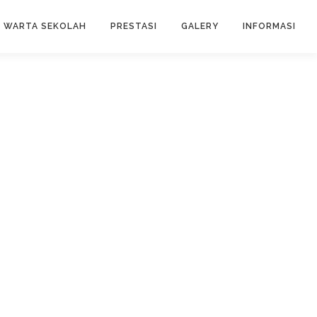
WARTA SEKOLAH
PRESTASI
GALERY
INFORMASI