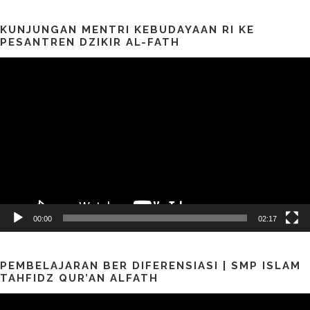
KUNJUNGAN MENTRI KEBUDAYAAN RI KE
PESANTREN DZIKIR AL-FATH
Pemutar
Video
00:00
02:17
PEMBELAJARAN BER DIFERENSIASI | SMP ISLAM
TAHFIDZ QUR’AN ALFATH
Pemutar