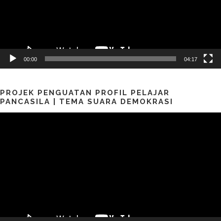
00:00
04:17
PROJEK PENGUATAN PROFIL PELAJAR
PANCASILA | TEMA SUARA DEMOKRASI
Pemutar
Video