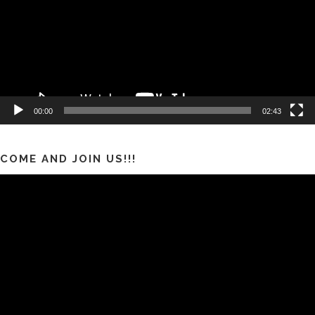
00:00
02:43
COME AND JOIN US!!!
Pemutar
Video