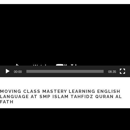
Pemutar
Video
00:00
08:35
MOVING CLASS MASTERY LEARNING ENGLISH
LANGUAGE AT SMP ISLAM TAHFIDZ QURAN AL
FATH
Pemutar
Video