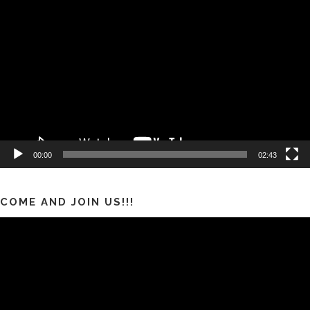
Video
00:00
02:43
COME AND JOIN US!!!
Pemutar
Video