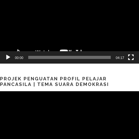
00:00
04:17
PROJEK PENGUATAN PROFIL PELAJAR
PANCASILA | TEMA SUARA DEMOKRASI
Pemutar
Video