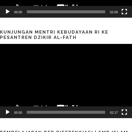
00:00
02:06
KUNJUNGAN MENTRI KEBUDAYAAN RI KE
PESANTREN DZIKIR AL-FATH
Pemutar
Video
00:00
02:17