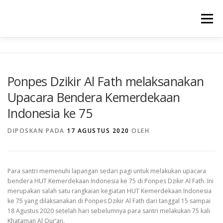
Lompat
ke
Menu
konten
TENTANG KAMI
PROGRAM UNGGULAN
Ponpes Dzikir Al Fath melaksanakan
Upacara Bendera Kemerdekaan
WARTA SEKOLAH
PRESTASI
GALERY
Indonesia ke 75
DIPOSKAN PADA
17 AGUSTUS 2020
OLEH
INFORMASI
Para santri memenuhi lapangan sedari pagi untuk melakukan upacara
bendera HUT Kemerdekaan Indonesia ke 75 di Ponpes Dzikir Al Fath. Ini
merupakan salah satu rangkaian kegiatan HUT Kemerdekaan Indonesia
ke 75 yang dilaksanakan di Ponpes Dzikir Al Fath dari tanggal 15 sampai
18 Agustus 2020 setelah hari sebelumnya para santri melakukan 75 kali
Khataman Al Qur’an.