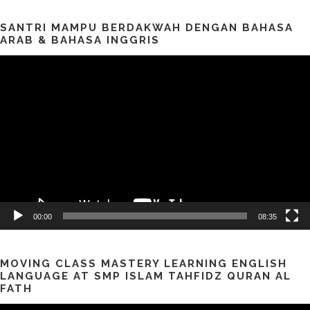
SANTRI MAMPU BERDAKWAH DENGAN BAHASA
ARAB & BAHASA INGGRIS
Pemutar
Video
00:00
08:35
MOVING CLASS MASTERY LEARNING ENGLISH
LANGUAGE AT SMP ISLAM TAHFIDZ QURAN AL
FATH
Pemutar