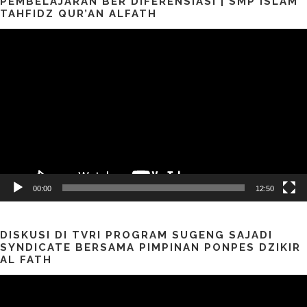
PEMBELAJARAN BER DIFERENSIASI | SMP ISLAM
TAHFIDZ QUR’AN ALFATH
Pemutar
Video
00:00
12:50
DISKUSI DI TVRI PROGRAM SUGENG SAJADI
SYNDICATE BERSAMA PIMPINAN PONPES DZIKIR
AL FATH
Pemutar
Video