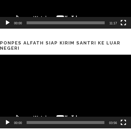
00:00
11:17
PONPES ALFATH SIAP KIRIM SANTRI KE LUAR
NEGERI
Pemutar
Video
00:00
03:56