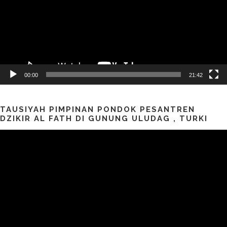
00:00
21:42
TAUSIYAH PIMPINAN PONDOK PESANTREN
DZIKIR AL FATH DI GUNUNG ULUDAG , TURKI
Pemutar
Video