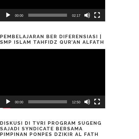
00:00
02:17
PEMBELAJARAN BER DIFERENSIASI |
SMP ISLAM TAHFIDZ QUR’AN ALFATH
Pemutar
Video
00:00
12:50
DISKUSI DI TVRI PROGRAM SUGENG
SAJADI SYNDICATE BERSAMA
PIMPINAN PONPES DZIKIR AL FATH