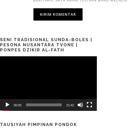
SENI TRADISIONAL SUNDA-BOLES |
PESONA NUSANTARA TVONE |
PONPES DZIKIR AL-FATH
Pemutar
Video
00:00
21:42
TAUSIYAH PIMPINAN PONDOK