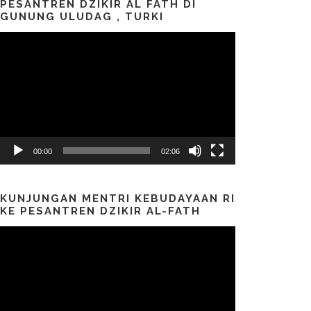
PESANTREN DZIKIR AL FATH DI
GUNUNG ULUDAG , TURKI
Pemutar
Video
00:00
02:06
KUNJUNGAN MENTRI KEBUDAYAAN RI
KE PESANTREN DZIKIR AL-FATH
Pemutar
Video