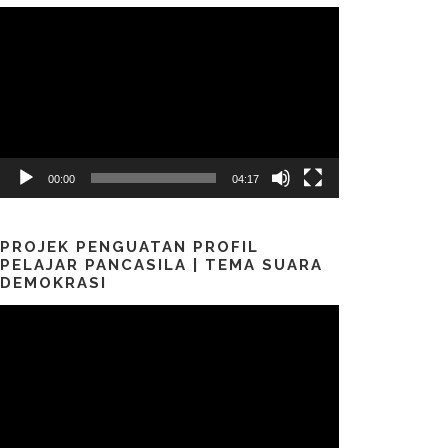
Pemutar
Video
00:00
04:17
PROJEK PENGUATAN PROFIL
PELAJAR PANCASILA | TEMA SUARA
DEMOKRASI
Pemutar
Video