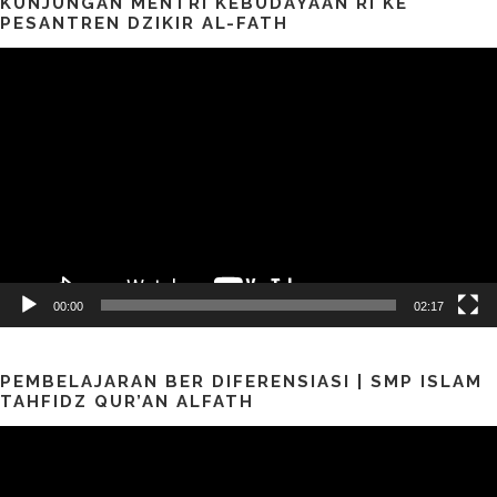
KUNJUNGAN MENTRI KEBUDAYAAN RI KE
PESANTREN DZIKIR AL-FATH
Pemutar
Video
00:00
02:17
PEMBELAJARAN BER DIFERENSIASI | SMP ISLAM
TAHFIDZ QUR’AN ALFATH
Pemutar
Video