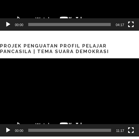
00:00
04:17
PROJEK PENGUATAN PROFIL PELAJAR
PANCASILA | TEMA SUARA DEMOKRASI
Pemutar
Video
00:00
11:17