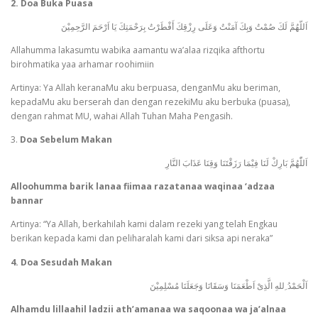
2. Doa Buka Puasa
اَللّهُمَّ لَكَ صُمْتُ وَبِكَ آمَنْتُ وَعَلَى رِزْقِكَ أَفْطَرْتُ بِرَحْمَتِكَ يَا اَرْحَمَ الرَّحِمِيْنَ
Allahumma lakasumtu wabika aamantu wa’alaa rizqika afthortu
birohmatika yaa arhamar roohimiin
Artinya: Ya Allah keranaMu aku berpuasa, denganMu aku beriman,
kepadaMu aku berserah dan dengan rezekiMu aku berbuka (puasa),
dengan rahmat MU, wahai Allah Tuhan Maha Pengasih.
3.
Doa Sebelum Makan
اَللّٰهُمَّ بَارِكْ لَنَا فِيْمَا رَزَقْتَنَا وَقِنَا عَذَابَ النَّارِ
Alloohumma barik lanaa fiimaa razatanaa waqinaa ‘adzaa
bannar
Artinya: “Ya Allah, berkahilah kami dalam rezeki yang telah Engkau
berikan kepada kami dan peliharalah kami dari siksa api neraka”
4. Doa Sesudah Makan
اَلْحَمْدُ ِللهِ الَّذِىْ اَطْعَمَنَا وَسَقَانَا وَجَعَلَنَا مُسْلِمِيْنَ
Alhamdu lillaahil ladzii ath’amanaa wa saqoonaa wa ja’alnaa