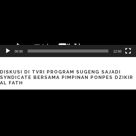
00:00
12:50
DISKUSI DI TVRI PROGRAM SUGENG SAJADI
SYNDICATE BERSAMA PIMPINAN PONPES DZIKIR
AL FATH
Pemutar
Video