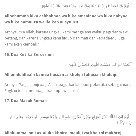
اَللّٰهُمَّ بِكَ اَصْبَحْنَا وَبِكَ اَمْسَيْنَا وَبِكَ نَحْيَا وَبِكَ نَمُوْتُ وَاِلَيْكَ النُّشُوْرُ
Alloohumma bika ashbahnaa wa bika amsainaa wa bika nahyaa
wa bika namuutu wa ilaikan nusyuuru
Artinya : “Ya Allah, karena Engkau kami mengalami waktu pagi dan waktu
petang, dan karena Engkau kami hidup dan mati dan kepada-Mu juga
kami akan kembali.”
16. Doa Ketika Bercermin
اَلْحَمْدُ ِللهِ كَمَا حَسَّنْتَ خَلْقِىْ فَحَسِّـنْ خُلُقِىْ
Alhamdulillaahi kamaa hassanta kholqii fahassin khuluqii
Artinya: “Segala puji bagi Allah, baguskanlah budi pekertiku sebagaimana
Engkau telah membaguskan rupa wajahku”
17. Doa Masuk Rumah
اَللّٰهُمَّ اِنّىْ اَسْأَلُكَ خَيْرَالْمَوْلِجِ وَخَيْرَالْمَخْرَجِ بِسْمِ اللهِ وَلَجْنَا وَبِسْمِ اللهِ خَرَجْنَا وَعَلَى اللهِ
رَبّنَا تَوَكَّلْنَا
Allahumma innii as-aluka khoirol mauliji wa khoirol makhroji