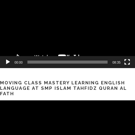
Video
00:00
08:35
MOVING CLASS MASTERY LEARNING ENGLISH
LANGUAGE AT SMP ISLAM TAHFIDZ QURAN AL
FATH
Pemutar
Video