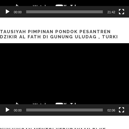
00:00
21:42
TAUSIYAH PIMPINAN PONDOK PESANTREN
DZIKIR AL FATH DI GUNUNG ULUDAG , TURKI
Pemutar
Video
00:00
02:06