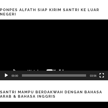
PONPES ALFATH SIAP KIRIM SANTRI KE LUAR
NEGERI
Pemutar
Video
00:00
03:56
SANTRI MAMPU BERDAKWAH DENGAN BAHASA
ARAB & BAHASA INGGRIS
Pemutar