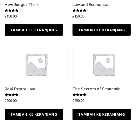
0
a
How Judges Think
Law and Economics
.
v
0
Dinilai
Dinilai
£
150.00
£
150.00
a
0
4.50
4.50
dari 5
dari 5
r
i
TAMBAH KE KERANJANG
TAMBAH KE KERANJANG
a
n
.
P
i
l
i
h
a
Real Estate Law
The Secrets of Economic
n
i
Dinilai
Dinilai
£
200.00
£
250.00
4.50
4.50
n
dari 5
dari 5
i
TAMBAH KE KERANJANG
TAMBAH KE KERANJANG
d
a
p
a