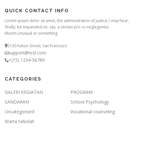
t
d
QUICK CONTACT INFO
i
Lorem ipsum dolor sit amet, the administration of justice, I may hear,
a
finally, be expanded on, say, a certain pro cu neglegentur.
m
Mazim.Unusual or something.
b
i
2130 Fulton Street, San Francisco
l
d
support@test.com
i
+(15) 1234-56789
h
a
l
CATEGORIES
a
m
GALERI KEGIATAN
PROGRAM
a
SANDARAN
School Psychology
n
p
Uncategorized
Vocational counseling
r
Warta Sekolah
o
d
u
k