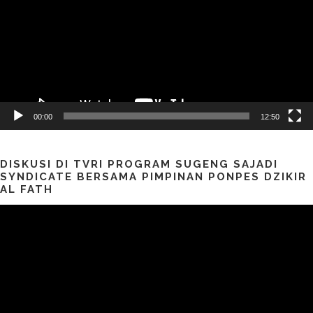
00:00
12:50
DISKUSI DI TVRI PROGRAM SUGENG SAJADI
SYNDICATE BERSAMA PIMPINAN PONPES DZIKIR
AL FATH
Pemutar
Video