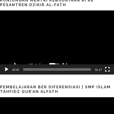
KUNJUNGAN MENTRI KEBUDAYAAN RI KE
PESANTREN DZIKIR AL-FATH
Pemutar
Video
00:00
02:17
PEMBELAJARAN BER DIFERENSIASI | SMP ISLAM
TAHFIDZ QUR’AN ALFATH
Pemutar
Video