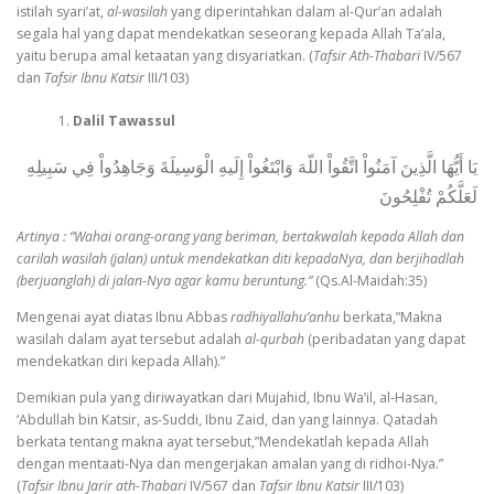
istilah syari’at,
al-wasilah
yang diperintahkan dalam al-Qur’an adalah
segala hal yang dapat mendekatkan seseorang kepada Allah Ta’ala,
yaitu berupa amal ketaatan yang disyariatkan. (
Tafsir Ath-Thabari
IV/567
dan
Tafsir Ibnu Katsir
III/103)
Dalil Tawassul
يَا أَيُّهَا الَّذِينَ آمَنُواْ اتَّقُواْ اللّهَ وَابْتَغُواْ إِلَيهِ الْوَسِيلَةَ وَجَاهِدُواْ فِي سَبِيلِهِ
لَعَلَّكُمْ تُفْلِحُونَ
Artinya : “Wahai orang-orang yang beriman, bertakwalah kepada Allah dan
carilah wasilah (jalan) untuk mendekatkan diti kepadaNya, dan berjihadlah
(berjuanglah) di jalan-Nya agar kamu beruntung.”
(Qs.Al-Maidah:35)
Mengenai ayat diatas Ibnu Abbas
radhiyallahu’anhu
berkata,”Makna
wasilah dalam ayat tersebut adalah
al-qurbah
(peribadatan yang dapat
mendekatkan diri kepada Allah).”
Demikian pula yang diriwayatkan dari Mujahid, Ibnu Wa’il, al-Hasan,
‘Abdullah bin Katsir, as-Suddi, Ibnu Zaid, dan yang lainnya. Qatadah
berkata tentang makna ayat tersebut,”Mendekatlah kepada Allah
dengan mentaati-Nya dan mengerjakan amalan yang di ridhoi-Nya.”
(
Tafsir Ibnu Jarir ath-Thabari
IV/567 dan
Tafsir Ibnu Katsir
III/103)