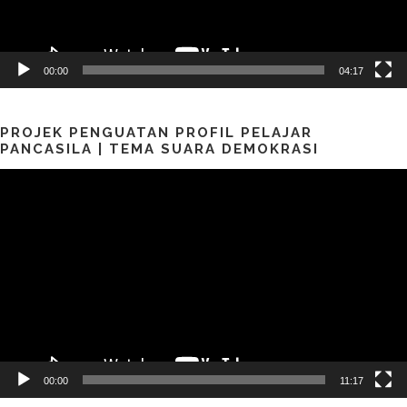
00:00
04:17
PROJEK PENGUATAN PROFIL PELAJAR
PANCASILA | TEMA SUARA DEMOKRASI
Pemutar
Video
00:00
11:17