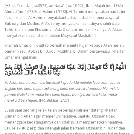
[HR. at-Tirmidzi (no.3578), an-Nasa’i (no. 10495), Ibnu Majah (no. 1385),
Ahmad (no. 16789), al-Hakim (1/313)]. At Tirmidzi menyatakan hadits ini
hasan shahih, Al Hakim menyatakanhadits ini shahih menurut syarat
Bukhory dan Muslim. Al A’dzomy menyatakan sanadnya shahih dalam
Ta’liq Shahih Ibnu Khuzaimah, Adz Dzahabi mensahihkannya, Al Albani
menyatakan hasan shahih dalam Misykâtul Mashâbîh]
Khalifah Umar bin Khattab pernah meminta hujan kepada Allah melalui
paman Rasul, Abbas bin Abdul Muththalib. Dalam bertawassul, khalifah
Umar mengatakan:
اللَّهُمَّ إِنَّا كُنَّا نَتَوَسَّلُ إِلَيْكَ بِنَبِيِّنَا فَتَسْقِينَا، وَإِنَّا نَتَوَسَّلُ إِلَيْكَ بِعَمِّ
نَبِيِّنَا فَاسْقِنَا ، قَالَ: فَيُسْقَوْنَ
Ya Allah, dahulu kami bertawassul kepada-Mu melalui Nabi kami lantas
Engkau beri kami hujan. Sekarang kami bertawassul kepada-Mu melalui
paman Nabi kami maka beri kami hujan. Dan (perawi) berkata: maka
mereka diberi hujan
. (HR. Bukhari 2/27)
Suatu saat seorang lelaki telah beberapa kali mendatangi khalifah
Usman bin Affan agar memenuhi hajatnya. Saat itu, Utsman tidak
menanggapi kedatangannya dan tidak pula memperhatikan hajatnya.
Lalu lelaki itu pergi dan ditengah jalan bertemu Utsman bin Hunaif dan