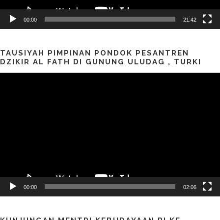
00:00
21:42
TAUSIYAH PIMPINAN PONDOK PESANTREN
DZIKIR AL FATH DI GUNUNG ULUDAG , TURKI
Pemutar
Video
00:00
02:06