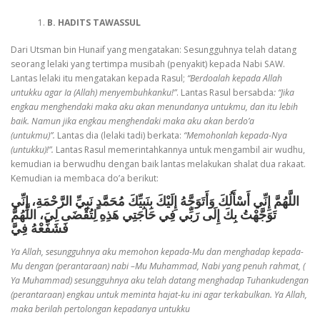
B. HADITS TAWASSUL
Dari Utsman bin Hunaif yang mengatakan: Sesungguhnya telah datang
seorang lelaki yang tertimpa musibah (penyakit) kepada Nabi SAW.
Lantas lelaki itu mengatakan kepada Rasul;
“Berdoalah kepada Allah
untukku agar Ia (Allah) menyembuhkanku!”
. Lantas Rasul bersabda
: “Jika
engkau menghendaki maka aku akan menundanya untukmu, dan itu lebih
baik. Namun jika engkau menghendaki maka aku akan berdo’a
(untukmu)”.
Lantas dia (lelaki tadi) berkata:
“Memohonlah kepada-Nya
(untukku)!”.
Lantas Rasul memerintahkannya untuk mengambil air wudhu,
kemudian ia berwudhu dengan baik lantas melakukan shalat dua rakaat.
Kemudian ia membaca do’a berikut:
اللَّهُمَّ إِنِّي أَسْأَلُكَ وَأَتَوَجَّهُ إِلَيْكَ بِنَبِيِّكَ مُحَمَّدٍ نَبِيِّ الرَّحْمَةِ، إِنِّي
تَوَجَّهْتُ بِكَ إِلَى رَبِّي فِي حَاجَتِي هَذِهِ لِتُقْضَى لِيَ، اللَّهُمَّ
فَشَفِّعْهُ فِيَّ
Ya Allah, sesungguhnya aku memohon kepada-Mu dan menghadap kepada-
Mu dengan (perantaraan)
nabi –Mu Muhammad, Nabi yang penuh rahmat, (
Ya Muhammad) sesungguhnya aku telah datang menghadap Tuhankudengan
(perantaraan) engkau untuk meminta hajat-ku ini agar terkabulkan. Ya Allah,
maka berilah pertolongan kepadanya untukku