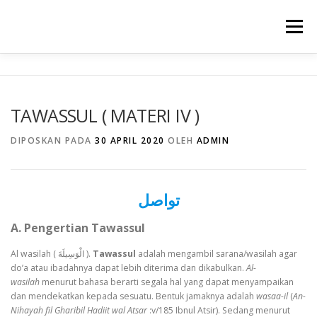
Lompat
ke
Menu
konten
TENTANG KAMI
PROGRAM UNGGULAN
TAWASSUL ( MATERI IV )
WARTA SEKOLAH
PRESTASI
GALERY
DIPOSKAN PADA
30 APRIL 2020
OLEH
ADMIN
INFORMASI
تواصل
A. Pengertian Tawassul
Al wasilah ( الْوَسِيلَةَ ).
Tawassul
adalah mengambil sarana/wasilah agar
do’a atau ibadahnya dapat lebih diterima dan dikabulkan.
Al-
wasilah
menurut bahasa berarti segala hal yang dapat menyampaikan
dan mendekatkan kepada sesuatu. Bentuk jamaknya adalah
wasaa-il
(
An-
Nihayah fil Gharibil Hadiit wal Atsar
:v/185 Ibnul Atsir). Sedang menurut