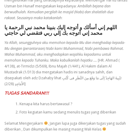
mengeluhkan hal yang dihadapinya kepadanya. Mendengar hal itu lantas
Usman bin Hunaif mengatakan kepadanya:
Ambillah bejana dan
berwudhulah. Kemudian pergilah ke masjid (Nabi) dan shalatlah dua
rakaat
.
Seusainya maka katakanlah
:
اللهم إني أسألك و أتوجه إليك بنبينا محمد نبي الرحمة يا
محمد إني أتوجه بك إلي ربي فتقضي لي حاجتي
Ya Allah, sesungguhnya aku memohon kepada-Mu dan menghadap kepada-
Mu dengan (perantaraan) Nabi kami Muhammad, Nabi pembawa Rahmat.
Wahai Muhammad, aku menghadapkan wajahku kepadamu untuk
memohon kepada Tuhanku. Maka kabulkanlah hajatku ….
[HR. Ahmad (
4/138), at-Tirmidzi (5/569), Ibnu Majah (1/441), Al Hakim dalam Al
Mustadrak (1/313) dia mengatakan hadis ini sanadnya sahih, dan
disepakati oleh adz Dzahaby lihat تَنْبِيهُ الهَاجِدْ إلَى مَا وَقَعَ مِنَ النَّظَرِ فى كُتُبِ
الأَمَاجِدِ (2/28)]
TUGAS SANDARAN!!!
Kenapa kita harus bertawasul ?
Foto kegiatan kamu sedang menulis tugas yang diberikan
Selamat Mengerjakarn
, Jangan lupa juga dikerjakan tugas yang sudah
diberikan , Dan dikumpulkan ke masing masing Wali Kelas