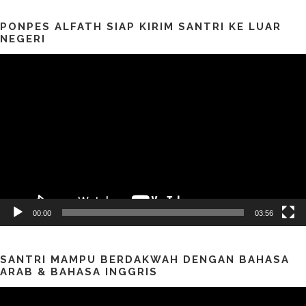
PONPES ALFATH SIAP KIRIM SANTRI KE LUAR
NEGERI
Pemutar
Video
00:00
03:56
SANTRI MAMPU BERDAKWAH DENGAN BAHASA
ARAB & BAHASA INGGRIS
Pemutar