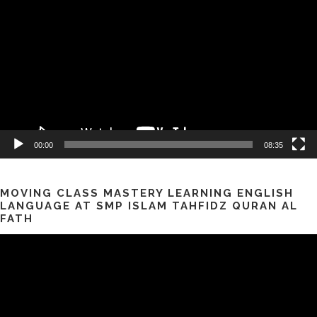
Video
00:00
08:35
MOVING CLASS MASTERY LEARNING ENGLISH
LANGUAGE AT SMP ISLAM TAHFIDZ QURAN AL
FATH
Pemutar
Video