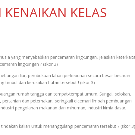
N KENAIKAN KELAS
nusia yang menyebabkan pencemaran lingkungan, jelaskan keterkait
emaran lingkungan ? (skor 3)
enebangan liar, pembukaan lahan perkebunan secara besar-besaran
g timbul dari kerusakan hutan tersebut ! (skor 3)
embuangan rumah tangga dan tempat-tempat umum. Sungai, selokan,
ri, pertanian dan peternakan, seringkali dicemari limbah pembuangan
 industri pengolahan makanan dan minuman, industri kimia dasar,
 tindakan kalian untuk menanggulangi pencemaran tersebut ? (skor 3