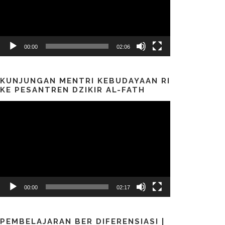
00:00
02:06
KUNJUNGAN MENTRI KEBUDAYAAN RI
KE PESANTREN DZIKIR AL-FATH
Pemutar
Video
00:00
02:17
PEMBELAJARAN BER DIFERENSIASI |