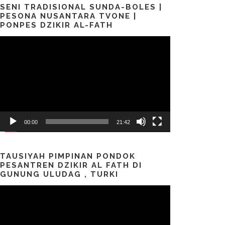
SENI TRADISIONAL SUNDA-BOLES |
PESONA NUSANTARA TVONE |
PONPES DZIKIR AL-FATH
Pemutar
Video
00:00
21:42
TAUSIYAH PIMPINAN PONDOK
PESANTREN DZIKIR AL FATH DI
GUNUNG ULUDAG , TURKI
Pemutar
Video