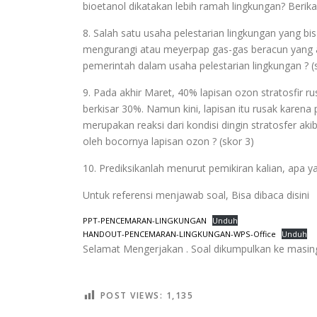
bioetanol dikatakan lebih ramah lingkungan? Berika
8. Salah satu usaha pelestarian lingkungan yang b
mengurangi atau meyerpap gas-gas beracun yang ad
pemerintah dalam usaha pelestarian lingkungan ? (
9. Pada akhir Maret, 40% lapisan ozon stratosfir r
berkisar 30%. Namun kini, lapisan itu rusak karena 
merupakan reaksi dari kondisi dingin stratosfer aki
oleh bocornya lapisan ozon ? (skor 3)
10. Prediksikanlah menurut pemikiran kalian, apa y
Untuk referensi menjawab soal, Bisa dibaca disini
PPT-PENCEMARAN-LINGKUNGAN
Unduh
HANDOUT-PENCEMARAN-LINGKUNGAN-WPS-Office
Unduh
Selamat Mengerjakan . Soal dikumpulkan ke masing 
POST VIEWS:
1,135