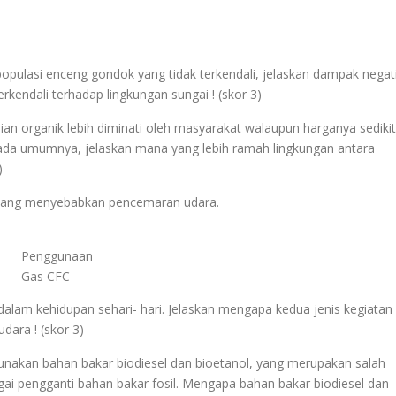
ulasi enceng gondok yang tidak terkendali, jelaskan dampak negat
kendali terhadap lingkungan sungai ! (skor 3)
ian organik lebih diminati oleh masyarakat walaupun harganya sedikit
pada umumnya, jelaskan mana yang lebih ramah lingkungan antara
)
a yang menyebabkan pencemaran udara.
Penggunaan
Gas CFC
 dalam kehidupan sehari- hari. Jelaskan mengapa kedua jenis kegiatan
dara ! (skor 3)
gunakan bahan bakar biodiesel dan bioetanol, yang merupakan salah
gai pengganti bahan bakar fosil. Mengapa bahan bakar biodiesel dan